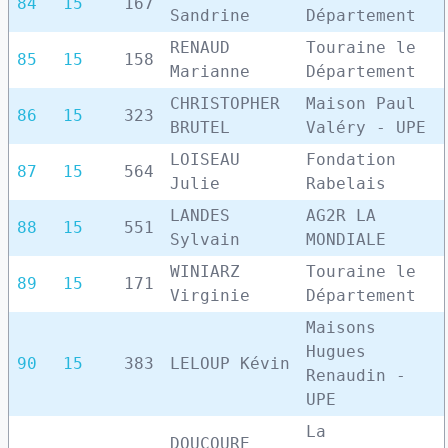
84
15
167
Sandrine
Département
RENAUD
Touraine le
85
15
158
Marianne
Département
CHRISTOPHER
Maison Paul
86
15
323
BRUTEL
Valéry - UPE
LOISEAU
Fondation
87
15
564
Julie
Rabelais
LANDES
AG2R LA
88
15
551
Sylvain
MONDIALE
WINIARZ
Touraine le
89
15
171
Virginie
Département
Maisons
Hugues
90
15
383
LELOUP Kévin
Renaudin -
UPE
La
DOUCOURE