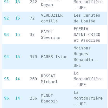
91
15
242
Montgolfière
Dayan
- UPE
VERDUZIER
Les Cahutes
92
15
72
camille
de Louise
EGERIA -
PAYOT
93
15
37
SAINT-CRICQ
Séverine
et Associés
Maisons
Hugues
94
15
379
FARES Istan
Renaudin -
UPE
La
ROSSAT
95
14
269
Montgolfière
Michael
- UPE
La
MENDY
96
14
236
Montgolfière
Baudoin
- UPE