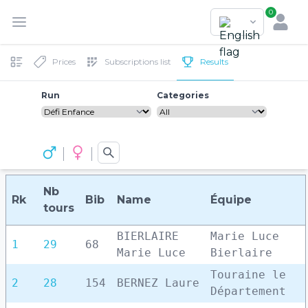
0
Prices
Subscriptions list
Results
Run
Categories
Nb
Rk
Bib
Name
Équipe
tours
BIERLAIRE
Marie Luce
1
29
68
Marie Luce
Bierlaire
Touraine le
2
28
154
BERNEZ Laure
Département