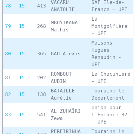
VACARU
SAF Île-de-
78
15
413
ANATOLIE
France - UPE
La
MBUYIKANA
79
15
268
Montgolfière
Mathis
- UPE
Maisons
Hugues
80
15
365
GAU Alexis
Renaudin -
UPE
ROMBOUT
La Chacunière
81
15
202
AUBIN
- UPE
BATAILLE
Touraine le
82
15
138
Aurélie
Département
Union pour
AL ZUHAÏRI
83
15
541
l'Enfance 37
Zewa
- UPE
PEREIRINHA
Touraine le