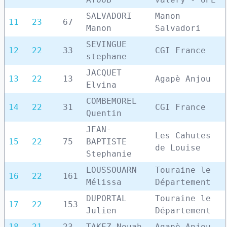
SALVADORI
Manon
11
23
67
Manon
Salvadori
SEVINGUE
12
22
33
CGI France
stephane
JACQUET
13
22
13
Agapè Anjou
Elvina
COMBEMOREL
14
22
31
CGI France
Quentin
JEAN-
Les Cahutes
15
22
75
BAPTISTE
de Louise
Stephanie
LOUSSOUARN
Touraine le
16
22
161
Mélissa
Département
DUPORTAL
Touraine le
17
22
153
Julien
Département
18
21
23
TAKEZ Nouah
Agapè Anjou