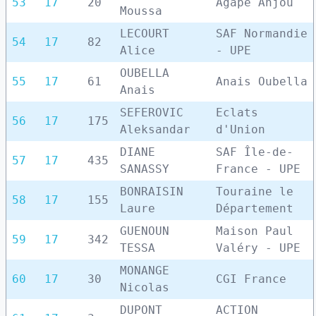
53
17
20
Agapè Anjou
Moussa
LECOURT
SAF Normandie
54
17
82
Alice
- UPE
OUBELLA
55
17
61
Anais Oubella
Anais
SEFEROVIC
Eclats
56
17
175
Aleksandar
d'Union
DIANE
SAF Île-de-
57
17
435
SANASSY
France - UPE
BONRAISIN
Touraine le
58
17
155
Laure
Département
GUENOUN
Maison Paul
59
17
342
TESSA
Valéry - UPE
MONANGE
60
17
30
CGI France
Nicolas
DUPONT
ACTION