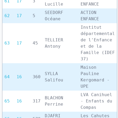
61
17
3
Lucille
ENFANCE
SEEDORF
ACTION
62
17
5
Océane
ENFANCE
Institut
départemental
TELLIER
de l'Enfance
63
17
45
Antony
et de la
Famille (IDEF
37)
Maison
SYLLA
Pauline
64
16
360
Salifou
Kergomard -
UPE
LVA Canihuel
BLACHON
65
16
317
- Enfants du
Perrine
Compas
DJAFRI
Les Cahutes