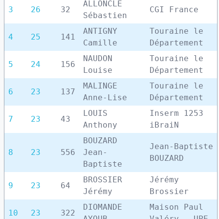
ALLONCLE
3
26
32
CGI France
Sébastien
ANTIGNY
Touraine le
4
25
141
Camille
Département
NAUDON
Touraine le
5
24
156
Louise
Département
MALINGE
Touraine le
6
23
137
Anne-Lise
Département
LOUIS
Inserm 1253
7
23
43
Anthony
iBraiN
BOUZARD
Jean-Baptiste
8
23
556
Jean-
BOUZARD
Baptiste
BROSSIER
Jérémy
9
23
64
Jérémy
Brossier
DIOMANDE
Maison Paul
10
23
322
AYOUB
Valéry - UPE