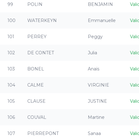
99
POLIN
BENJAMIN
Vali
100
WATERKEYN
Emmanuelle
Vali
101
PERREY
Peggy
Vali
102
DE CONTET
Julia
Vali
103
BONEL
Anaïs
Vali
104
CALME
VIRGINIE
Vali
105
CLAUSE
JUSTINE
Vali
106
COUVAL
Martine
Vali
107
PIERREPONT
Sanaa
Vali