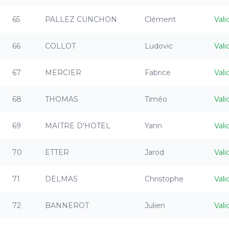
65
PALLEZ CUNCHON
Clément
Vali
66
COLLOT
Ludovic
Vali
67
MERCIER
Fabrice
Vali
68
THOMAS
Timéo
Vali
69
MAITRE D'HOTEL
Yann
Vali
70
ETTER
Jarod
Vali
71
DELMAS
Christophe
Vali
72
BANNEROT
Julien
Vali