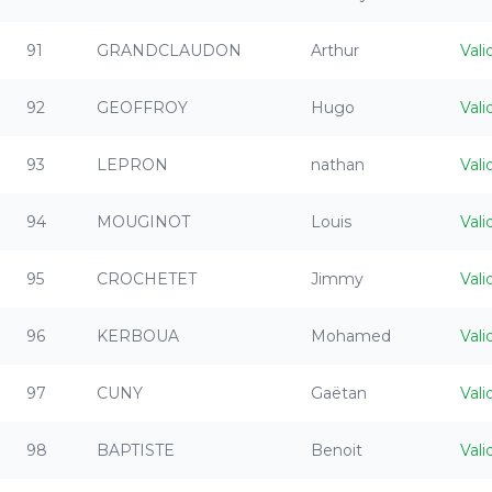
91
GRANDCLAUDON
Arthur
Vali
92
GEOFFROY
Hugo
Vali
93
LEPRON
nathan
Vali
94
MOUGINOT
Louis
Vali
95
CROCHETET
Jimmy
Vali
96
KERBOUA
Mohamed
Vali
97
CUNY
Gaëtan
Vali
98
BAPTISTE
Benoit
Vali