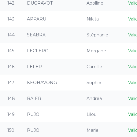
142
DUGRAVOT
Apolline
Vali
143
APPARU
Nikita
Vali
144
SEABRA
Stéphanie
Vali
145
LECLERC
Morgane
Vali
146
LEFER
Camille
Vali
147
KEOHAVONG
Sophie
Vali
148
BAIER
Andréa
Vali
149
PUJO
Lilou
Vali
150
PUJO
Marie
Vali