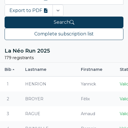
Export to PDF
Open options
Search
Complete subscription list
La Néo Run 2025
179 registrants
Bib
Lastname
Firstname
Sta
1
HENRION
Yannick
Vali
2
BROYER
Félix
Vali
3
RAGUE
Arnaud
Vali