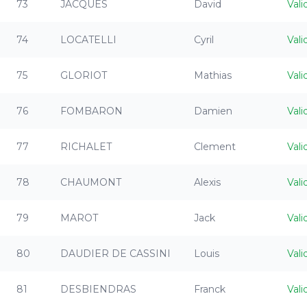
73
JACQUES
David
Vali
74
LOCATELLI
Cyril
Vali
75
GLORIOT
Mathias
Vali
76
FOMBARON
Damien
Vali
77
RICHALET
Clement
Vali
78
CHAUMONT
Alexis
Vali
79
MAROT
Jack
Vali
80
DAUDIER DE CASSINI
Louis
Vali
81
DESBIENDRAS
Franck
Vali