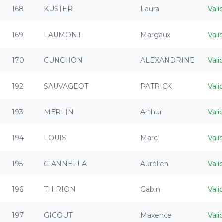
168
KUSTER
Laura
Vali
169
LAUMONT
Margaux
Vali
170
CUNCHON
ALEXANDRINE
Vali
192
SAUVAGEOT
PATRICK
Vali
193
MERLIN
Arthur
Vali
194
LOUIS
Marc
Vali
195
CIANNELLA
Aurélien
Vali
196
THIRION
Gabin
Vali
197
GIGOUT
Maxence
Vali