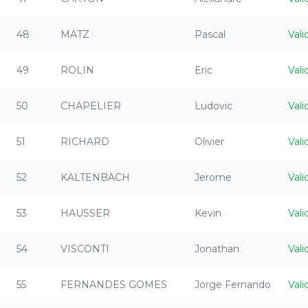
48
MATZ
Pascal
Vali
49
ROLIN
Eric
Vali
50
CHAPELIER
Ludovic
Vali
51
RICHARD
Olivier
Vali
52
KALTENBACH
Jerome
Vali
53
HAUSSER
Kevin
Vali
54
VISCONTI
Jonathan
Vali
55
FERNANDES GOMES
Jorge Fernando
Vali