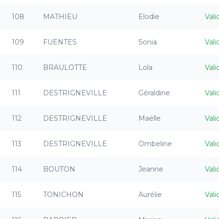
108
MATHIEU
Elodie
Vali
109
FUENTES
Sonia
Vali
110
BRAULOTTE
Lola
Vali
111
DESTRIGNEVILLE
Géraldine
Vali
112
DESTRIGNEVILLE
Maëlle
Vali
113
DESTRIGNEVILLE
Ombeline
Vali
114
BOUTON
Jeanne
Vali
115
TONICHON
Aurélie
Vali