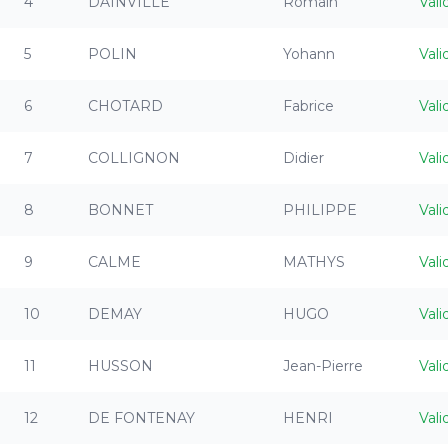
4
DAINVILLE
Romain
Vali
5
POLIN
Yohann
Vali
6
CHOTARD
Fabrice
Vali
7
COLLIGNON
Didier
Vali
8
BONNET
PHILIPPE
Vali
9
CALME
MATHYS
Vali
10
DEMAY
HUGO
Vali
11
HUSSON
Jean-Pierre
Vali
12
DE FONTENAY
HENRI
Vali