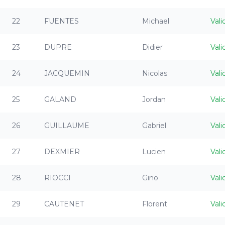
22
FUENTES
Michael
Vali
23
DUPRE
Didier
Vali
24
JACQUEMIN
Nicolas
Vali
25
GALAND
Jordan
Vali
26
GUILLAUME
Gabriel
Vali
27
DEXMIER
Lucien
Vali
28
RIOCCI
Gino
Vali
29
CAUTENET
Florent
Vali