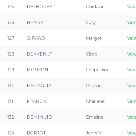
125
DETHOREY
Ghislaine
Vali
126
HENRY
Susy
Vali
127
GIRARD
Margot
Vali
128
BENVENUTI
Claire
Vali
129
MOUZON
Léopoldine
Vali
130
MEDAGLIA
Pauline
Vali
131
FRANCIN
Charlene
Vali
132
DEMIMUID
Emeline
Vali
133
BORTOT
Jennifer
Vali