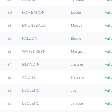
160
FOMBARON
Lucile
Vali
161
BRUNESAUX
Maëva
Vali
162
FALZON
Élodie
Vali
163
WATERKEYN
Margot
Vali
164
BLANDIN
Justine
Vali
165
ANDRÉ
Pauline
Vali
166
LECLERC
Joy
Vali
167
LECLERC
Janisse
Vali