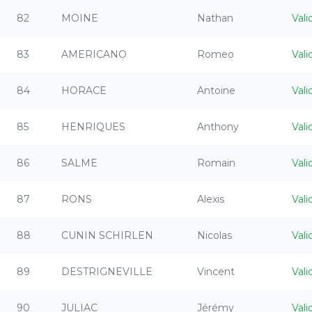
82
MOINE
Nathan
Vali
83
AMERICANO
Romeo
Vali
84
HORACE
Antoine
Vali
85
HENRIQUES
Anthony
Vali
86
SALME
Romain
Vali
87
RONS
Alexis
Vali
88
CUNIN SCHIRLEN
Nicolas
Vali
89
DESTRIGNEVILLE
Vincent
Vali
90
JULIAC
Jérémy
Vali