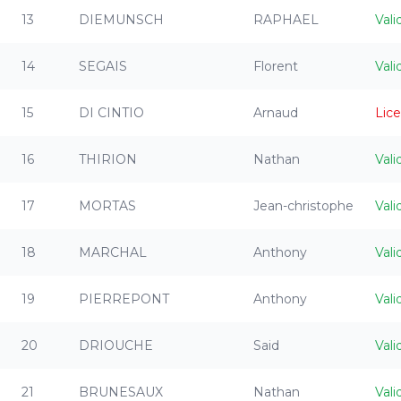
13
DIEMUNSCH
RAPHAEL
Vali
14
SEGAIS
Florent
Vali
15
DI CINTIO
Arnaud
Lic
16
THIRION
Nathan
Vali
17
MORTAS
Jean-christophe
Vali
18
MARCHAL
Anthony
Vali
19
PIERREPONT
Anthony
Vali
20
DRIOUCHE
Said
Vali
21
BRUNESAUX
Nathan
Vali