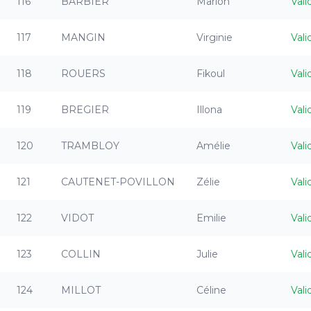
116
BARBIER
Marion
Vali
117
MANGIN
Virginie
Vali
118
ROUERS
Fikoul
Vali
119
BREGIER
Illona
Vali
120
TRAMBLOY
Amélie
Vali
121
CAUTENET-POVILLON
Zélie
Vali
122
VIDOT
Emilie
Vali
123
COLLIN
Julie
Vali
124
MILLOT
Céline
Vali