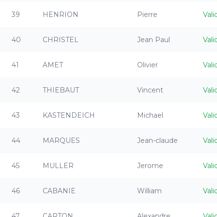
39
HENRION
Pierre
Vali
40
CHRISTEL
Jean Paul
Vali
41
AMET
Olivier
Vali
42
THIEBAUT
Vincent
Vali
43
KASTENDEICH
Michael
Vali
44
MARQUES
Jean-claude
Vali
45
MULLER
Jerome
Vali
46
CABANIE
William
Vali
47
CARTON
Alexandre
Vali