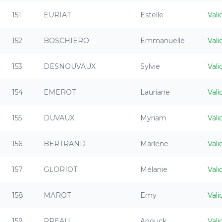
151
EURIAT
Estelle
Vali
152
BOSCHIERO
Emmanuelle
Vali
153
DESNOUVAUX
Sylvie
Vali
154
EMEROT
Lauriane
Vali
155
DUVAUX
Myriam
Vali
156
BERTRAND
Marlene
Vali
157
GLORIOT
Mélanie
Vali
158
MAROT
Emy
Vali
159
PREAU
Anouck
Vali