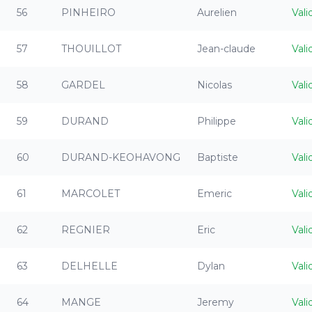
56
PINHEIRO
Aurelien
Vali
57
THOUILLOT
Jean-claude
Vali
58
GARDEL
Nicolas
Vali
59
DURAND
Philippe
Vali
60
DURAND-KEOHAVONG
Baptiste
Vali
61
MARCOLET
Emeric
Vali
62
REGNIER
Eric
Vali
63
DELHELLE
Dylan
Vali
64
MANGE
Jeremy
Vali