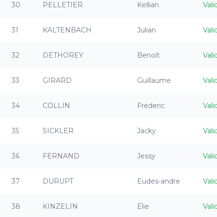
30
PELLETIER
Kellian
Vali
31
KALTENBACH
Julian
Vali
32
DETHOREY
Benoît
Vali
33
GIRARD
Guillaume
Vali
34
COLLIN
Frederic
Vali
35
SICKLER
Jacky
Vali
36
FERNAND
Jessy
Vali
37
DURUPT
Eudes-andre
Vali
38
KINZELIN
Elie
Vali