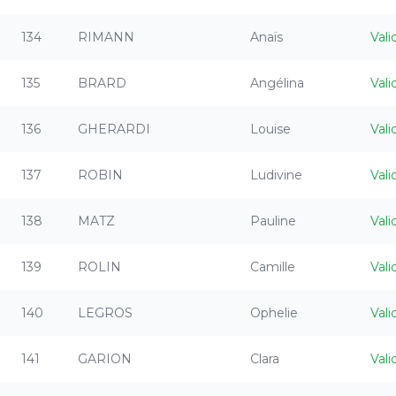
134
RIMANN
Anaïs
Vali
135
BRARD
Angélina
Vali
136
GHERARDI
Louise
Vali
137
ROBIN
Ludivine
Vali
138
MATZ
Pauline
Vali
139
ROLIN
Camille
Vali
140
LEGROS
Ophelie
Vali
141
GARION
Clara
Vali