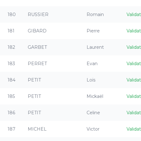
180
RUSSIER
Romain
Valida
181
GIBARD
Pierre
Valida
182
GARBET
Laurent
Valida
183
PERRET
Evan
Valida
184
PETIT
Loïs
Valida
185
PETIT
Mickaël
Valida
186
PETIT
Celine
Valida
187
MICHEL
Victor
Valida