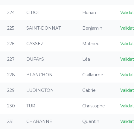
224
CIROT
Florian
Valida
225
SAINT-DONNAT
Benjamin
Valida
226
CASSEZ
Mathieu
Valida
227
DUFAYS
Léa
Valida
228
BLANCHON
Guillaume
Valida
229
LUDINGTON
Gabriel
Valida
230
TUR
Christophe
Valida
231
CHABANNE
Quentin
Valida