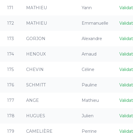
171
MATHIEU
Yann
Valida
172
MATHIEU
Emmanuelle
Valida
173
GORJON
Alexandre
Valida
174
HENOUX
Arnaud
Valida
175
CHEVIN
Céline
Valida
176
SCHMITT
Pauline
Valida
177
ANGE
Mathieu
Valida
178
HUGUES
Julien
Valida
179
CAMELIÈRE
Perrine
Valida