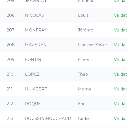
205
JEANNIOT
Frédéric
Valida
206
NICOLAS
Louis
Valida
207
MONFRAY
Jérôme
Valida
208
MAZERAN
François Xavier
Valida
209
FONTIN
Florent
Valida
210
LOPEZ
Théo
Valida
211
HUMBERT
Melina
Valida
212
ROQUE
Eric
Valida
213
ROUSSIN-BOUCHARD
Cédric
Valida