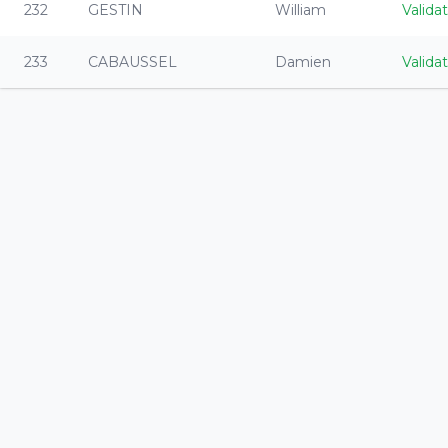
232
GESTIN
William
Valida
233
CABAUSSEL
Damien
Valida