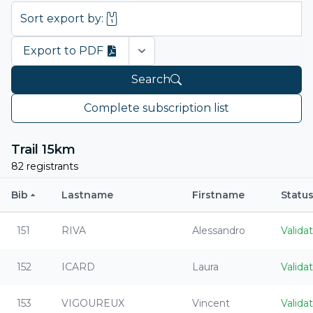
Sort export by:
Export to PDF
Open options
Search
Complete subscription list
Trail 15km
82 registrants
Bib
Lastname
Firstname
Statu
151
RIVA
Alessandro
Valida
152
ICARD
Laura
Valida
153
VIGOUREUX
Vincent
Valida