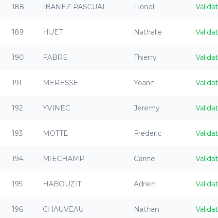
188
IBANEZ PASCUAL
Lionel
Valida
189
HUET
Nathalie
Valida
190
FABRE
Thierry
Valida
191
MERESSE
Yoann
Valida
192
YVINEC
Jeremy
Valida
193
MOTTE
Frederic
Valida
194
MIECHAMP
Carine
Valida
195
HABOUZIT
Adrien
Valida
196
CHAUVEAU
Nathan
Valida