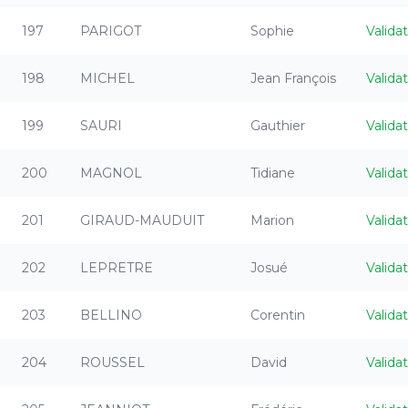
197
PARIGOT
Sophie
Valida
198
MICHEL
Jean François
Valida
199
SAURI
Gauthier
Valida
200
MAGNOL
Tidiane
Valida
201
GIRAUD-MAUDUIT
Marion
Valida
202
LEPRETRE
Josué
Valida
203
BELLINO
Corentin
Valida
204
ROUSSEL
David
Valida