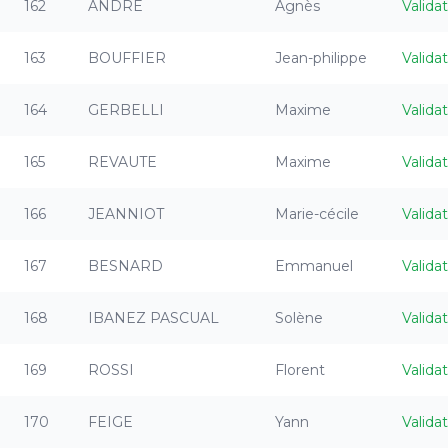
162
ANDRÉ
Agnès
Valida
163
BOUFFIER
Jean-philippe
Valida
164
GERBELLI
Maxime
Valida
165
REVAUTE
Maxime
Valida
166
JEANNIOT
Marie-cécile
Valida
167
BESNARD
Emmanuel
Valida
168
IBANEZ PASCUAL
Solène
Valida
169
ROSSI
Florent
Valida
170
FEIGE
Yann
Valida