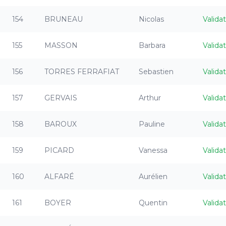
154
BRUNEAU
Nicolas
Valida
155
MASSON
Barbara
Valida
156
TORRES FERRAFIAT
Sebastien
Valida
157
GERVAIS
Arthur
Valida
158
BAROUX
Pauline
Valida
159
PICARD
Vanessa
Valida
160
ALFARÉ
Aurélien
Valida
161
BOYER
Quentin
Valida