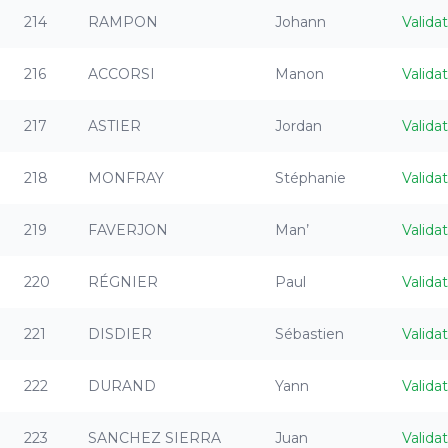
214
RAMPON
Johann
Valida
216
ACCORSI
Manon
Valida
217
ASTIER
Jordan
Valida
218
MONFRAY
Stéphanie
Valida
219
FAVERJON
Man’
Valida
220
RÉGNIER
Paul
Valida
221
DISDIER
Sébastien
Valida
222
DURAND
Yann
Valida
223
SANCHEZ SIERRA
Juan
Valida