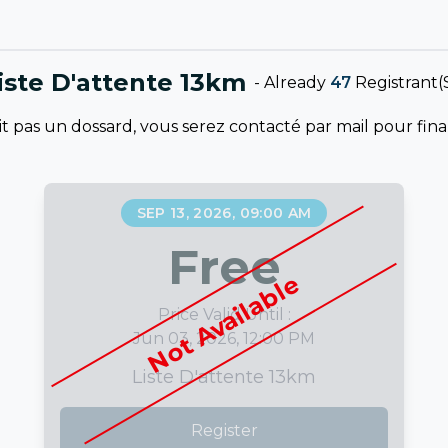
iste D'attente 13km
-
Already
47
Registrant(
t pas un dossard, vous serez contacté par mail pour final
SEP 13, 2026, 09:00 AM
Free
Not Available
Price Valid Until :
Jun 03, 2026, 12:00 PM
Liste D'attente 13km
Register