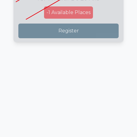
-1
Available Places
Register