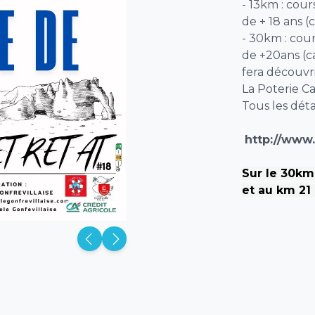
- 13km : co
de + 18 ans 
- 30km : co
de +20ans (
fera découvri
La Poterie Ca
Tous les déta
http://www.
Sur le 30km,
et au km 21 