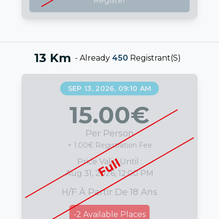
Register
13 Km
-
Already
450
Registrant(s)
SEP 13, 2026, 09:10 AM
15.00
€
Per Person
+ 1.00€ Registration Fee
Full
Price Valid Until :
Aug 31, 2026, 12:00 PM
H/F À Partir De 18 Ans
-2
Available Places