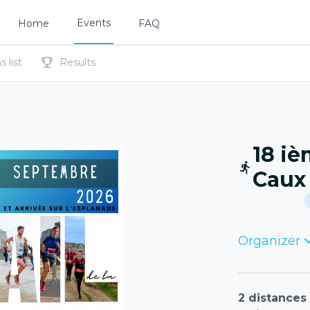
Events
Home
FAQ
 list
Results
18 iè
Caux 
Organizer
2 distances