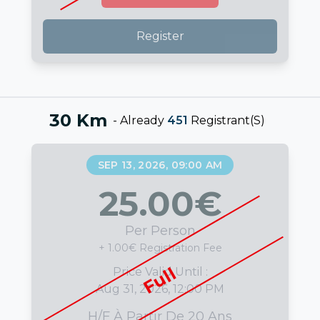
Register
30 Km
-
Already
451
Registrant(s)
SEP 13, 2026, 09:00 AM
25.00
€
Per Person
+ 1.00€ Registration Fee
Full
Price Valid Until :
Aug 31, 2026, 12:00 PM
H/F À Partir De 20 Ans