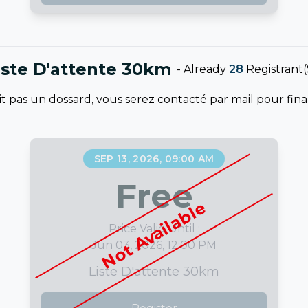
iste D'attente 30km
-
Already
28
Registrant(
t pas un dossard, vous serez contacté par mail pour final
SEP 13, 2026, 09:00 AM
Free
Not Available
Price Valid Until :
Jun 03, 2026, 12:00 PM
Liste D'attente 30km