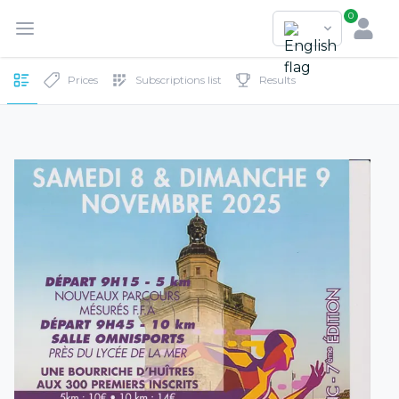
0
Prices
Subscriptions list
Results