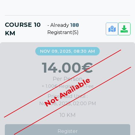
COURSE 10
-
Already
188
KM
Registrant(s)
NOV 09, 2025, 08:30 AM
14.00
€
Not Available
Per Person
+ 1.00€ Registration Fee
Price Valid Until :
Nov 08, 2025, 02:00 PM
10 KM
Register