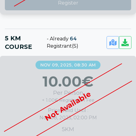
Register
5 KM
-
Already
64
COURSE
Registrant(s)
NOV 09, 2025, 08:30 AM
10.00
€
Not Available
Per Person
+ 1.00€ Registration Fee
Price Valid Until :
Nov 08, 2025, 02:00 PM
5KM