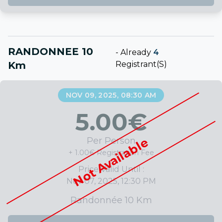
RANDONNEE 10
-
Already
4
Km
Registrant(s)
NOV 09, 2025, 08:30 AM
5.00
€
Not Available
Per Person
+ 1.00€ Registration Fee
Price Valid Until :
Nov 07, 2025, 12:30 PM
Randonnée 10 Km