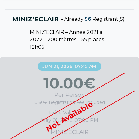
MINIZ’ECLAIR
-
Already
56
Registrant(s)
MINIZ’ECLAIR – Année 2021 à
2022 – 200 mètres – 55 places –
12h05
JUN 21, 2026, 07:45 AM
10.00
€
Per Person
Not Available
0.60€ Registration Fee Included
Price Valid Until :
May 01, 2026, 07:00 PM
MINIZ’ECLAIR