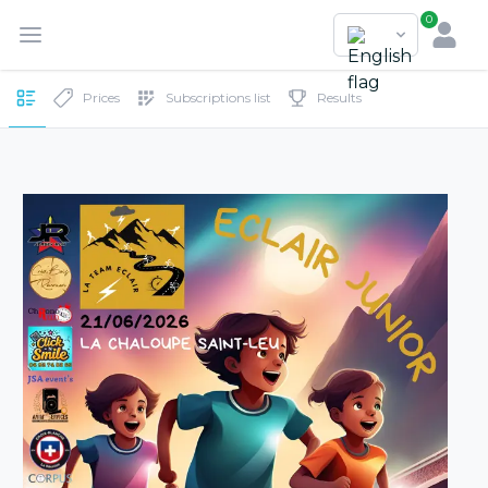
0
Prices
Subscriptions list
Results