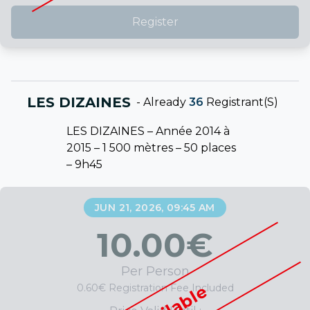
Register
LES DIZAINES
-
Already
36
Registrant(s)
LES DIZAINES – Année 2014 à
2015 – 1 500 mètres – 50 places
– 9h45
JUN 21, 2026, 09:45 AM
10.00
€
Per Person
0.60€ Registration Fee Included