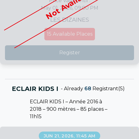
Not Available
Price Valid Until :
May 01, 2026, 09:00 PM
LES DIZAINES
15
Available Places
Register
ECLAIR KIDS I
-
Already
68
Registrant(s)
ECLAIR KIDS I – Année 2016 à
2018 – 900 mètres – 85 places –
11h15
JUN 21, 2026, 11:45 AM