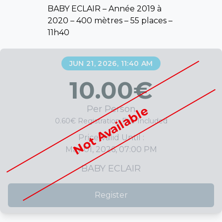
BABY ECLAIR – Année 2019 à
2020 – 400 mètres – 55 places –
11h40
JUN 21, 2026, 11:40 AM
10.00
€
Not Available
Per Person
0.60€ Registration Fee Included
Price Valid Until :
May 01, 2026, 07:00 PM
BABY ECLAIR
Register