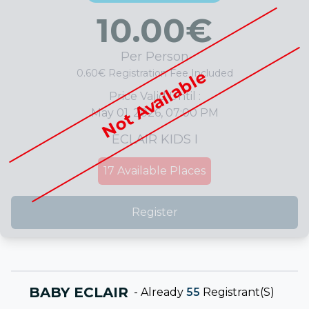
10.00
€
Per Person
Not Available
0.60€ Registration Fee Included
Price Valid Until :
May 01, 2026, 07:00 PM
ECLAIR KIDS I
17
Available Places
Register
BABY ECLAIR
-
Already
55
Registrant(s)