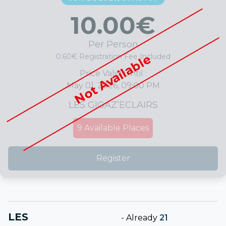
10.00
€
Per Person
Not Available
0.60€ Registration Fee Included
Price Valid Until :
May 01, 2026, 09:00 PM
LES GIGAZ’ECLAIRS
9
Available Places
Register
LES
-
Already
21