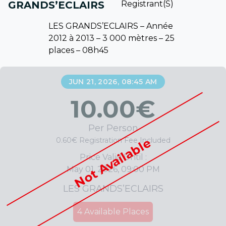
GRANDS’ECLAIRS
Registrant(s)
LES GRANDS’ECLAIRS – Année
2012 à 2013 – 3 000 mètres – 25
places – 08h45
JUN 21, 2026, 08:45 AM
10.00
€
Per Person
Not Available
0.60€ Registration Fee Included
Price Valid Until :
May 01, 2026, 09:00 PM
LES GRANDS’ECLAIRS
4
Available Places