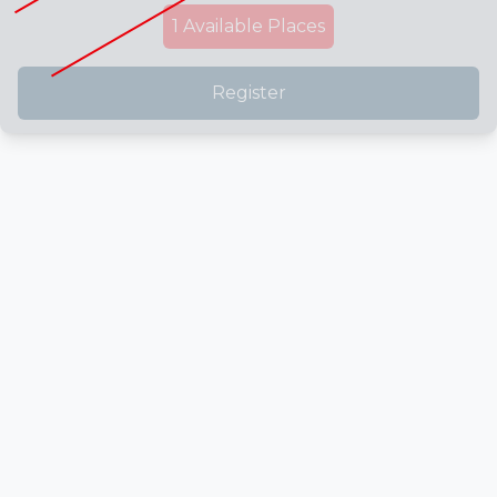
1
Available Places
Register