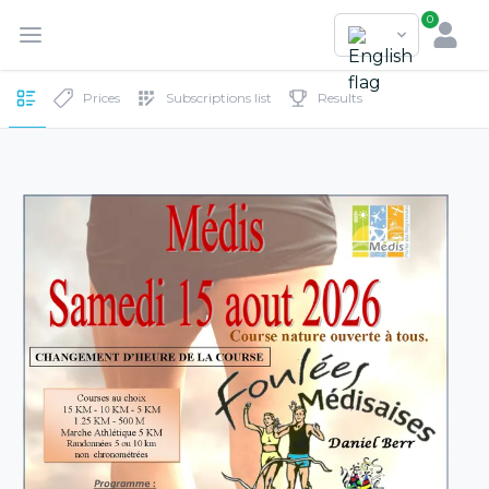
0
Prices
Subscriptions list
Results