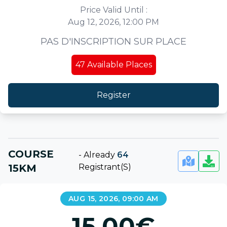
Price Valid Until :
Aug 12, 2026, 12:00 PM
PAS D'INSCRIPTION SUR PLACE
47
Available Places
Register
COURSE
-
Already
64
15KM
Registrant(s)
AUG 15, 2026, 09:00 AM
15.00
€