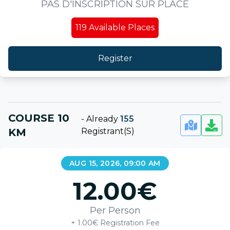
PAS D'INSCRIPTION SUR PLACE
119
Available Places
Register
COURSE 10
-
Already
155
KM
Registrant(s)
AUG 15, 2026, 09:00 AM
12.00
€
Per Person
+ 1.00€ Registration Fee