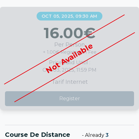
OCT 05, 2025, 09:30 AM
16.00
€
Not Available
Per Person
+ 1.00€ Registration Fee
Price Valid Until :
Oct 03, 2025, 11:59 PM
Tarif Internet
Register
Course De Distance
-
Already
3