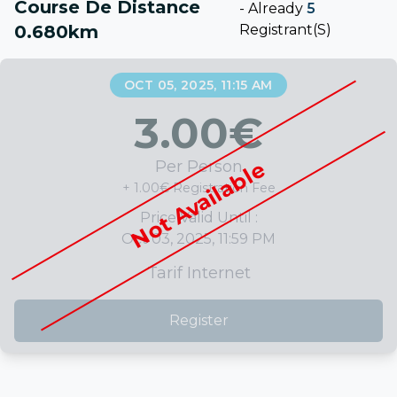
Course De Distance
-
Already
5
0.680km
Registrant(s)
OCT 05, 2025, 11:15 AM
3.00
€
Not Available
Per Person
+ 1.00€ Registration Fee
Price Valid Until :
Oct 03, 2025, 11:59 PM
Tarif Internet
Register