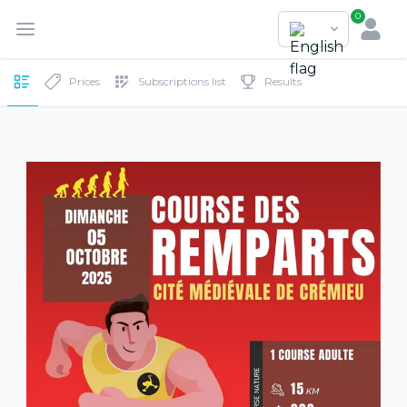
0
Prices
Subscriptions list
Results