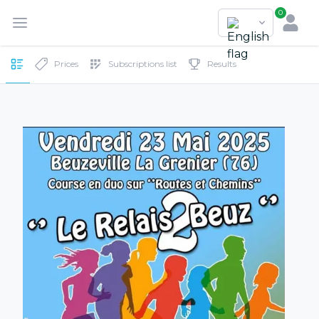
0
Prices
Subscriptions list
Results