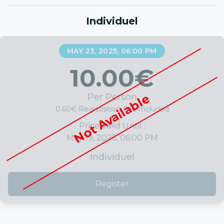
Individuel
MAY 23, 2025, 06:00 PM
10.00
€
Not Available
Per Person
0.60€ Registration Fee Included
Price Valid Until :
May 19, 2025, 06:00 PM
Individuel
Register