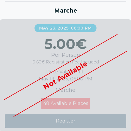
Marche
MAY 23, 2025, 06:00 PM
5.00
€
Per Person
Not Available
0.60€ Registration Fee Included
Price Valid Until :
May 19, 2025, 06:00 PM
Marche
48
Available Places
Register