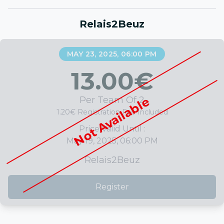
Relais2Beuz
MAY 23, 2025, 06:00 PM
13.00
€
Not Available
Per Team Of 2
1.20€ Registration Fee Included
Price Valid Until :
May 19, 2025, 06:00 PM
Relais2Beuz
Register