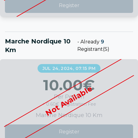
Register
Marche Nordique 10
-
Already
9
Km
Registrant(s)
JUL 24, 2024, 07:15 PM
10.00
€
Not Available
Per Person
+ 0.60€ Registration Fee
Marche Nordique 10 Km
Register