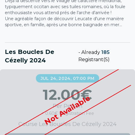
Déjà la descente vers le Village de caractère méridional,
typiquement occitan avec ses tuiles romaines, où la foule
enthousiaste vous attend prés de l'arche d'arrivée !
Une agréable façon de découvrir Leucate d'une manière
sportive, en famille, après une bonne baignade en mer...
Les Boucles De
-
Already
185
Cézelly 2024
Registrant(s)
JUL 24, 2024, 07:00 PM
12.00
€
Not Available
Per Person
+ 0.60€ Registration Fee
Course Les Boucles De Cézelly 2024