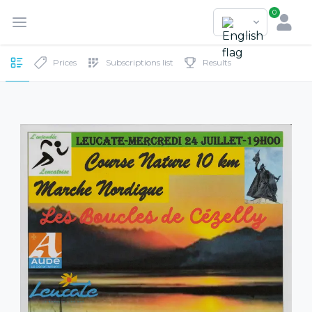
0
Prices
Subscriptions list
Results