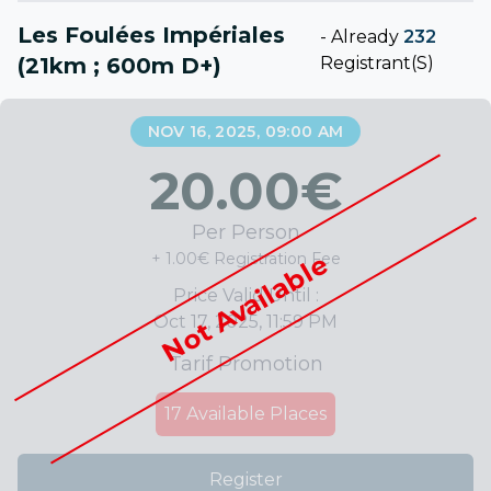
Les Foulées Impériales
-
Already
232
(21km ; 600m D+)
Registrant(s)
NOV 16, 2025, 09:00 AM
20.00
€
Per Person
Not Available
+ 1.00€ Registration Fee
Price Valid Until :
Oct 17, 2025, 11:59 PM
Tarif Promotion
17
Available Places
Register