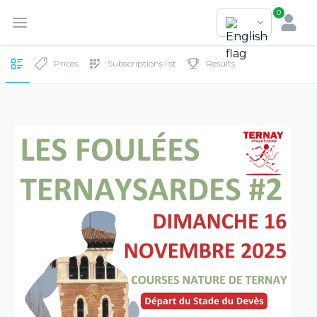
0
Prices
Subscriptions list
Results