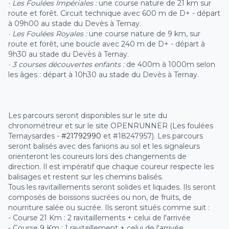
· Les Foulées Impériales :
une course nature de 21 km sur
route et forêt. Circuit technique avec 600 m de D+ - départ
à 09h00 au stade du Devès à Ternay.
· Les Foulées Royales :
une course nature de 9 km, sur
route et forêt, une boucle avec 240 m de D+ - départ à
9h30 au stade du Devès à Ternay.
· 3 courses découvertes enfants :
de 400m à 1000m selon
les âges : départ à 10h30 au stade du Devès à Ternay.
Les parcours seront disponibles sur le site du
chronométreur et sur le site OPENRUNNER (Les foulées
Ternaysardes -
#21792990
et #18247957). Les parcours
seront balisés avec des fanions au sol et les signaleurs
orienteront les coureurs lors des changements de
direction. Il est impératif que chaque coureur respecte les
balisages et restent sur les chemins balisés.
Tous les ravitaillements seront solides et liquides. Ils seront
composés de boissons sucrées ou non, de fruits, de
nourriture salée ou sucrée. Ils seront situés comme suit :
- Course 21 Km : 2 ravitaillements + celui de l'arrivée
- Course 9 Km : 1 ravitaillement + celui de l'arrivée