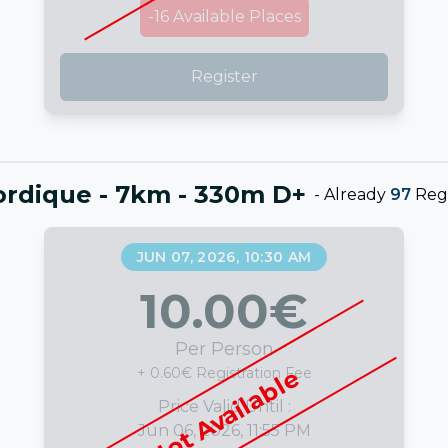
-16
Available Places
Register
rdique - 7km - 330m D+
-
Already
97
Regi
JUN 07, 2026, 10:30 AM
10.00
€
Per Person
Not Available
+ 0.60€ Registration Fee
Price Valid Until :
Jun 06, 2026, 11:55 PM