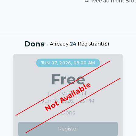
Arrivée au mont Brou
Dons
-
Already
24
Registrant(s)
JUN 07, 2026, 09:00 AM
Free
Not Available
Price Valid Until :
Jun 07, 2026, 11:55 PM
Dons
Register