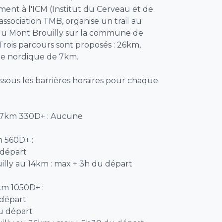
ment à l'ICM (Institut du Cerveau et de
'association TMB, organise un trail au
e du Mont Brouilly sur la commune de
Trois parcours sont proposés : 26km,
e nordique de 7km.
ssous les barrières horaires pour chaque
 7km 330D+ : Aucune
m 560D+ :
 départ
illy au 14km : max + 3h du départ
km 1050D+ :
 départ
u départ