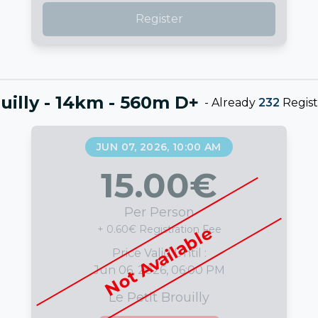
Register
ouilly - 14km - 560m D+
-
Already
232
Regist
JUN 07, 2026, 10:00 AM
15.00
€
Per Person
Not Available
+ 0.60€ Registration Fee
Price Valid Until :
Jun 06, 2026, 06:00 PM
Le Petit Brouilly