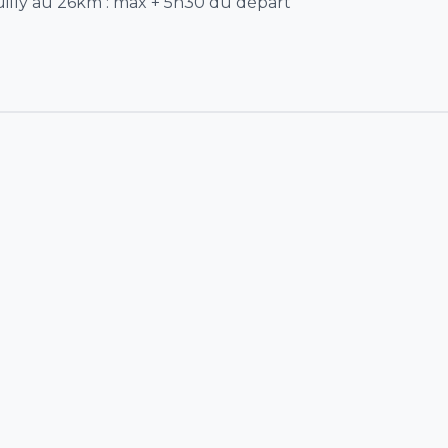
illy au 26km : max + 5h30 du départ