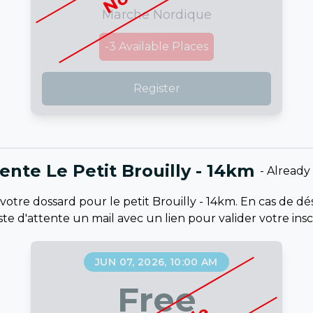
Marche Nordique
-3
Available Places
Register
tente Le Petit Brouilly - 14km
-
Already
otre dossard pour le petit Brouilly - 14km. En cas de dés
liste d'attente un mail avec un lien pour valider votre in
JUN 07, 2026, 10:00 AM
Free