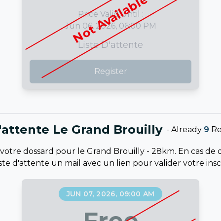
Not Available
Price Valid Until :
Jun 06, 2026, 06:00 PM
Liste D'attente
Register
'attente Le Grand Brouilly
-
Already
9
Re
votre dossard pour le Grand Brouilly - 28km. En cas de dé
liste d'attente un mail avec un lien pour valider votre in
JUN 07, 2026, 09:00 AM
Free