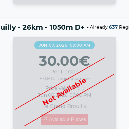
uilly - 26km - 1050m D+
-
Already
637
Regi
JUN 07, 2026, 09:00 AM
30.00
€
Per Person
Not Available
+ 0.60€ Registration Fee
Price Valid Until :
Jun 06, 2026, 06:00 PM
Le Grand Brouilly
-7
Available Places