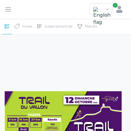
0
Prices
Subscriptions list
Results