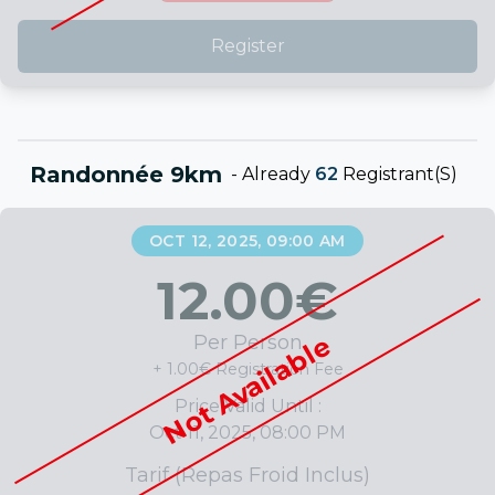
Register
Randonnée 9km
-
Already
62
Registrant(s)
OCT 12, 2025, 09:00 AM
12.00
€
Not Available
Per Person
+ 1.00€ Registration Fee
Price Valid Until :
Oct 11, 2025, 08:00 PM
Tarif (repas Froid Inclus)