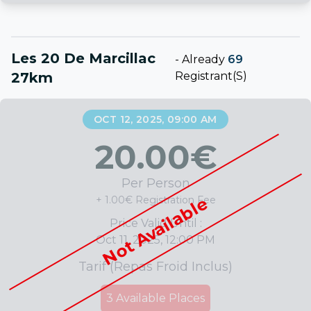
Les 20 De Marcillac
-
Already
69
27km
Registrant(s)
OCT 12, 2025, 09:00 AM
20.00
€
Per Person
Not Available
+ 1.00€ Registration Fee
Price Valid Until :
Oct 11, 2025, 12:00 PM
Tarif (repas Froid Inclus)
3
Available Places