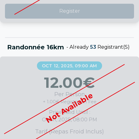
Register
Randonnée 16km
-
Already
53
Registrant(s)
OCT 12, 2025, 09:00 AM
12.00
€
Not Available
Per Person
+ 1.00€ Registration Fee
Price Valid Until :
Oct 11, 2025, 08:00 PM
Tarif (repas Froid Inclus)