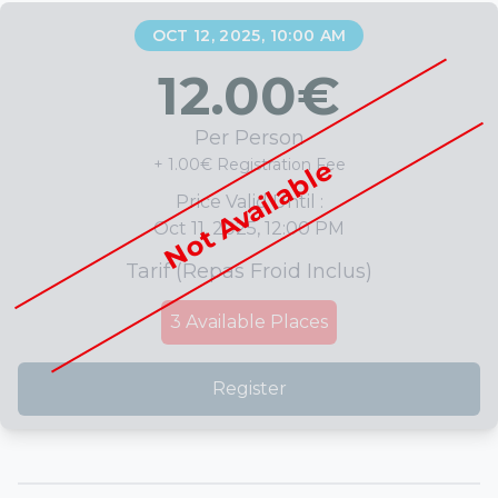
OCT 12, 2025, 10:00 AM
12.00
€
Per Person
Not Available
+ 1.00€ Registration Fee
Price Valid Until :
Oct 11, 2025, 12:00 PM
Tarif (repas Froid Inclus)
3
Available Places
Register