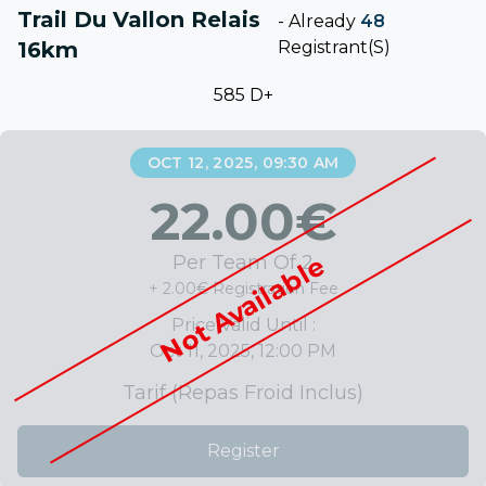
Trail Du Vallon Relais
-
Already
48
16km
Registrant(s)
585 D+
OCT 12, 2025, 09:30 AM
22.00
€
Not Available
Per Team Of 2
+ 2.00€ Registration Fee
Price Valid Until :
Oct 11, 2025, 12:00 PM
Tarif (repas Froid Inclus)
Register