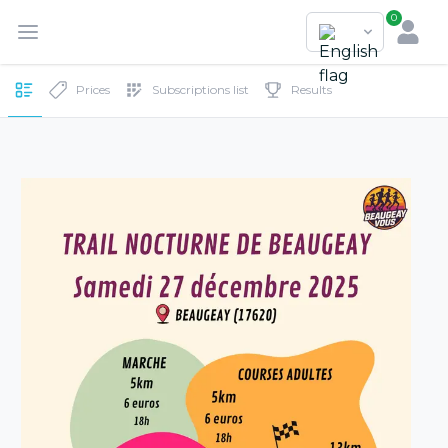
0
Prices
Subscriptions list
Results