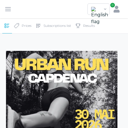
0
Prices
Subscriptions list
Results