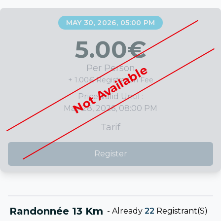
MAY 30, 2026, 05:00 PM
5.00
€
Not Available
Per Person
+ 1.00€ Registration Fee
Price Valid Until :
May 28, 2026, 08:00 PM
Tarif
Register
Randonnée 13 Km
-
Already
22
Registrant(s)