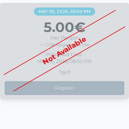
MAY 30, 2026, 05:00 PM
5.00
€
Not Available
Per Person
+ 1.00€ Registration Fee
Price Valid Until :
May 28, 2026, 08:00 PM
Tarif
Register