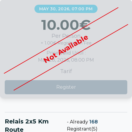
MAY 30, 2026, 07:00 PM
10.00
€
Not Available
Per Person
+ 1.00€ Registration Fee
Price Valid Until :
May 28, 2026, 08:00 PM
Tarif
Register
Relais 2x5 Km
-
Already
168
Route
Registrant(s)