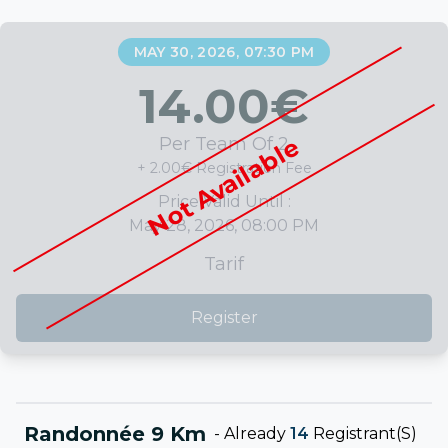
MAY 30, 2026, 07:30 PM
14.00
€
Not Available
Per Team Of 2
+ 2.00€ Registration Fee
Price Valid Until :
May 28, 2026, 08:00 PM
Tarif
Register
Randonnée 9 Km
-
Already
14
Registrant(s)