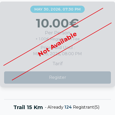
MAY 30, 2026, 07:30 PM
10.00
€
Not Available
Per Person
+ 1.00€ Registration Fee
Price Valid Until :
May 28, 2026, 08:00 PM
Tarif
Register
Trail 15 Km
-
Already
124
Registrant(s)