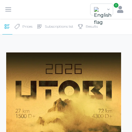
0
Prices
Subscriptions list
Results