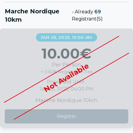
Marche Nordique
-
Already
69
10km
Registrant(s)
JAN 26, 2025, 10:00 AM
10.00
€
Not Available
Per Person
+ 0.60€ Registration Fee
Price Valid Until :
Jan 25, 2025, 04:00 PM
Marche Nordique 10km
Register