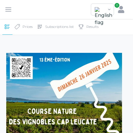
0
Prices
Subscriptions list
Results