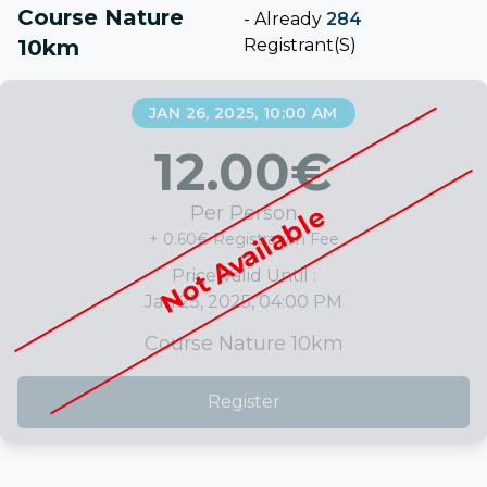
Course Nature
-
Already
284
10km
Registrant(s)
JAN 26, 2025, 10:00 AM
12.00
€
Not Available
Per Person
+ 0.60€ Registration Fee
Price Valid Until :
Jan 25, 2025, 04:00 PM
Course Nature 10km
Register