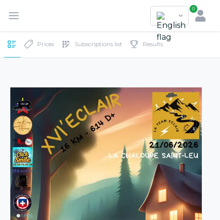
0
Prices
Subscriptions list
Results