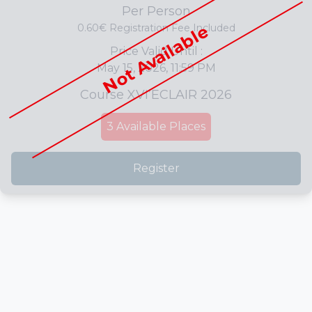
Per Person
Not Available
0.60€ Registration Fee Included
Price Valid Until :
May 15, 2026, 11:59 PM
Course XVI’ECLAIR 2026
3
Available Places
Register