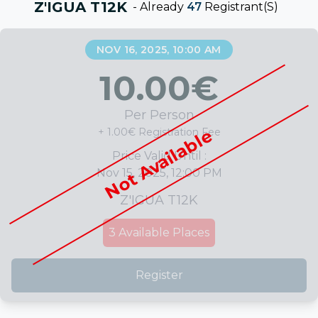
Z'IGUA T12K
-
Already
47
Registrant(s)
NOV 16, 2025, 10:00 AM
10.00
€
Per Person
Not Available
+ 1.00€ Registration Fee
Price Valid Until :
Nov 15, 2025, 12:00 PM
Z'IGUA T12K
3
Available Places
Register