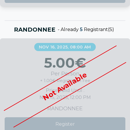
RANDONNEE
-
Already
5
Registrant(s)
NOV 16, 2025, 08:00 AM
5.00
€
Not Available
Per Person
+ 1.00€ Registration Fee
Price Valid Until :
Nov 15, 2025, 12:00 PM
RANDONNEE
Register