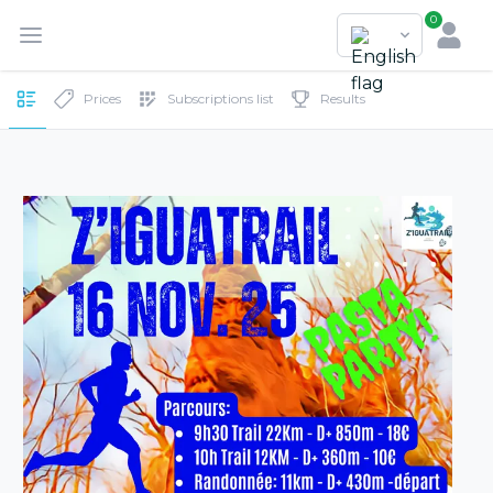
0
Prices
Subscriptions list
Results