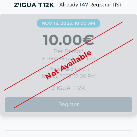
Z'IGUA T12K
-
Already
147
Registrant(s)
NOV 16, 2025, 10:00 AM
10.00
€
Not Available
Per Person
+ 1.00€ Registration Fee
Price Valid Until :
Nov 15, 2025, 12:00 PM
Z'IGUA T12K
Register