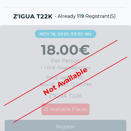
Z'IGUA T22K
-
Already
119
Registrant(s)
NOV 16, 2025, 09:30 AM
18.00
€
Per Person
Not Available
+ 1.00€ Registration Fee
Price Valid Until :
Nov 15, 2025, 12:00 PM
Z'IGUA T22K
31
Available Places
Register